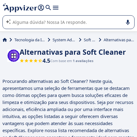
de nossa IA (várias linhas com
shift + enter
).
A IA do Appvizer o orienta no uso ou na seleção de software
SaaS para sua empresa.
Tecnologia da Informação (TI)
System Administration
Soft Cleaner
Alternativas para Soft Cleaner
Alternativas para Soft Cleaner
4.5
Com base em
1 avaliações
Procurando alternativas ao Soft Cleaner? Neste guia,
apresentamos uma seleção de ferramentas que se destacam
como ótimas opções para quem busca soluções eficazes de
limpeza e otimização para seus dispositivos. Seja por recursos
adicionais, eficiência ampliada ou por uma interface mais
intuitiva, as opções listadas a seguir oferecem diversas
vantagens que podem atender às suas necessidades
específicas. Explore nossa lista recomendada de alternativas