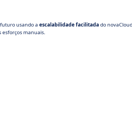
 futuro usando a
escalabilidade facilitada
do novaCloud
s esforços manuais.