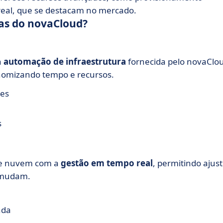
real, que se destacam no mercado.
cas do novaCloud?
a
automação de infraestrutura
fornecida pelo novaClo
onomizando tempo e recursos.
res
s
 de nuvem com a
gestão em tempo real
, permitindo ajus
 mudam.
nda