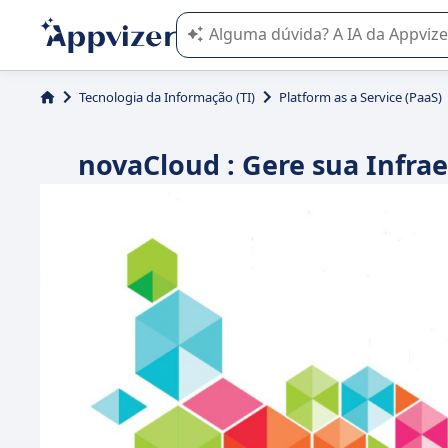
A IA do Appvizer o orienta no uso o
Tecnologia da Informação (TI)
Platform as a Service (PaaS)
novaCloud : Gere sua Infra