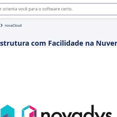
u na seleção de software SaaS para sua empresa.
novaCloud
estrutura com Facilidade na Nuv