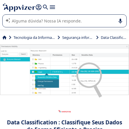
de nossa IA (várias linhas com
shift + enter
).
A IA do Appvizer o orienta no uso ou na seleção de software
SaaS para sua empresa.
Tecnologia da Informação (TI)
Segurança informática
Data Classification
Data Classification : Classifique Seus Dados