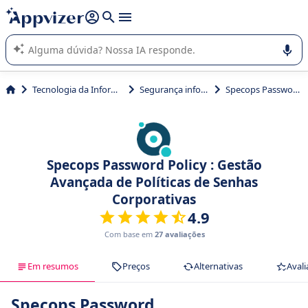
de nossa IA (várias linhas com
shift + enter
).
A IA do Appvizer o orienta no uso ou na seleção de software
SaaS para sua empresa.
Tecnologia da Informação (TI)
Segurança informática
Specops Password Policy
Specops Password Policy : Gestão
Avançada de Políticas de Senhas
Corporativas
4.9
Com base em
27 avaliações
Em resumos
Preços
Alternativas
Avali
Specops Password