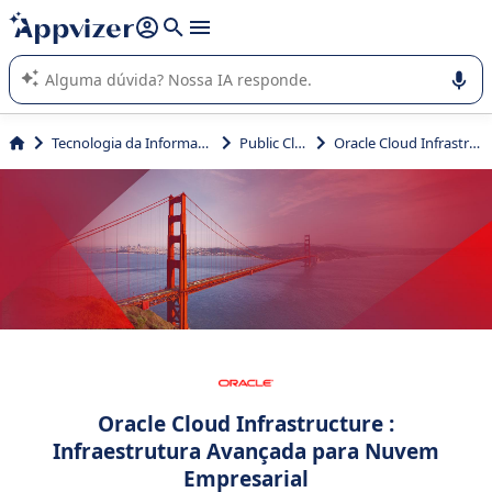
de nossa IA (várias linhas com
shift + enter
).
A IA do Appvizer o orienta no uso ou na seleção de software
SaaS para sua empresa.
Tecnologia da Informação (TI)
Public Cloud
Oracle Cloud Infrastructure
Oracle Cloud Infrastructure :
Infraestrutura Avançada para Nuvem
Empresarial