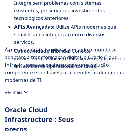
Integre sem problemas com sistemas
existentes, preservando investimentos
tecnológicos anteriores.
APIs Avançadas
: Utilize APIs modernas que
simplificam a integração entre diversos
serviços.
À medida que as empresas em todo o mundo se
Conectividade Híbrida
: Conecte
adaptam à transformação digital, o Oracle Cloud
infraestruturas locais com a nuvem, garantindo
Infrastructure se destaca como uma solução
um ambiente operacional contínuo.
competente e confiável para atender às demandas
modernas de TI.
Ver mais
Oracle Cloud
Infrastructure : Seus
preços