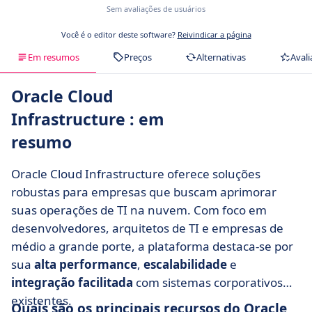
Sem avaliações de usuários
Você é o editor deste software?
Reivindicar a página
Em resumos
Preços
Alternativas
Avali
Oracle Cloud
Infrastructure : em
resumo
Oracle Cloud Infrastructure oferece soluções
robustas para empresas que buscam aprimorar
suas operações de TI na nuvem. Com foco em
desenvolvedores, arquitetos de TI e empresas de
médio a grande porte, a plataforma destaca-se por
sua
alta performance
,
escalabilidade
e
integração facilitada
com sistemas corporativos
existentes.
Quais são os principais recursos do Oracle