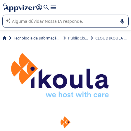
de nossa IA (várias linhas com
shift + enter
).
A IA do Appvizer o orienta no uso ou na seleção de software
SaaS para sua empresa.
Tecnologia da Informação (TI)
Public Cloud
CLOUD IKOULA ONE