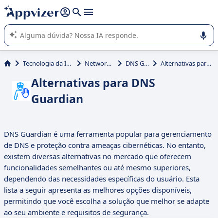
de nossa IA (várias linhas com
shift + enter
).
A IA do Appvizer o orienta no uso ou na seleção de software
SaaS para sua empresa.
Tecnologia da Informação (TI)
Network Security
DNS Guardian
Alternativas para DNS Guardian
Alternativas para DNS
Guardian
DNS Guardian é uma ferramenta popular para gerenciamento
de DNS e proteção contra ameaças cibernéticas. No entanto,
existem diversas alternativas no mercado que oferecem
funcionalidades semelhantes ou até mesmo superiores,
dependendo das necessidades específicas do usuário. Esta
lista a seguir apresenta as melhores opções disponíveis,
permitindo que você escolha a solução que melhor se adapte
ao seu ambiente e requisitos de segurança.