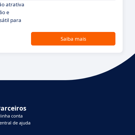
o atrativa
ão e
átil para
Saiba mais
Parceiros
inha conta
entral de ajuda