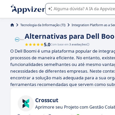
A IA do Appvizer o orienta no uso o
Tecnologia da Informação (TI)
Integration Platform as a Ser
Alternativas para Dell Bo
5.0
Com base em
3 avaliações
O Dell Boomi é uma plataforma popular de integra
processos de maneira eficiente. No entanto, exist
funcionalidades semelhantes ou até mesmo vantag
necessidades de diferentes empresas. Neste contex
encontrar a solução mais adequada para a sua org
ferramentas recomendadas que servem como substi
Crosscut
Aprimore seu Projeto com Gestão Colab