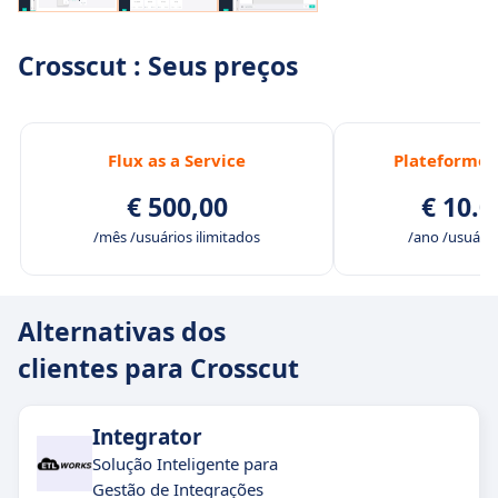
Crosscut : Seus preços
Flux as a Service
Plateforme 
€ 500,00
€ 10.0
/mês /usuários ilimitados
/ano /usuário
Alternativas dos
clientes para Crosscut
Integrator
Solução Inteligente para
Gestão de Integrações