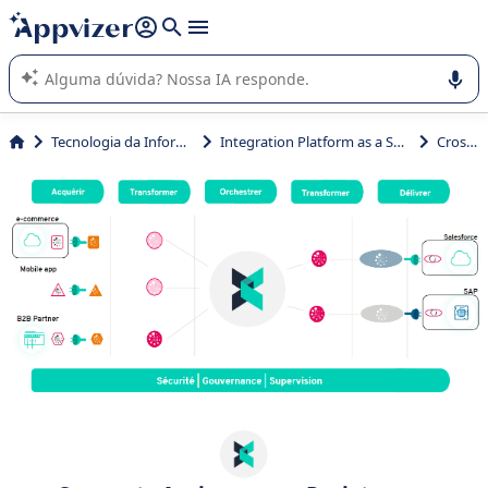
de nossa IA (várias linhas com
shift + enter
).
A IA do Appvizer o orienta no uso ou na seleção de software
SaaS para sua empresa.
Tecnologia da Informação (TI)
Integration Platform as a Service (iPaaS)
Crosscut