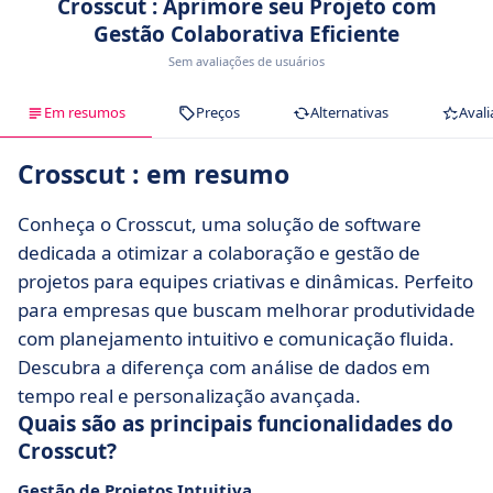
Crosscut : Aprimore seu Projeto com
Gestão Colaborativa Eficiente
Sem avaliações de usuários
Em resumos
Preços
Alternativas
Avali
Crosscut : em resumo
Conheça o Crosscut, uma solução de software
dedicada a otimizar a colaboração e gestão de
projetos para equipes criativas e dinâmicas. Perfeito
para empresas que buscam melhorar produtividade
com planejamento intuitivo e comunicação fluida.
Descubra a diferença com análise de dados em
tempo real e personalização avançada.
Quais são as principais funcionalidades do
Crosscut?
Gestão de Projetos Intuitiva