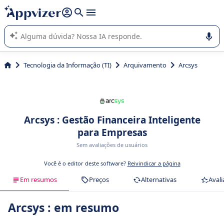
de nossa IA (várias linhas com
shift + enter
).
A IA do Appvizer o orienta no uso ou na seleção de software
SaaS para sua empresa.
Tecnologia da Informação (TI)
Arquivamento
Arcsys
Arcsys : Gestão Financeira Inteligente
para Empresas
Sem avaliações de usuários
Você é o editor deste software?
Reivindicar a página
Em resumos
Preços
Alternativas
Avali
Arcsys : em resumo