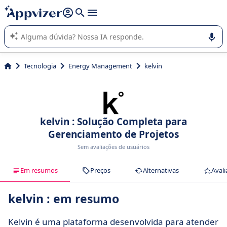
de nossa IA (várias linhas com
shift + enter
).
A IA do Appvizer o orienta no uso ou na seleção de software
SaaS para sua empresa.
Tecnologia
Energy Management
kelvin
kelvin : Solução Completa para
Gerenciamento de Projetos
Sem avaliações de usuários
Em resumos
Preços
Alternativas
Avali
kelvin : em resumo
Kelvin é uma plataforma desenvolvida para atender