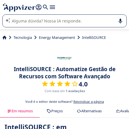
de nossa IA (várias linhas com
shift + enter
).
A IA do Appvizer o orienta no uso ou na seleção de software
SaaS para sua empresa.
Tecnologia
Energy Management
IntelliSOURCE
IntelliSOURCE : Automatize Gestão de
Recursos com Software Avançado
4.0
Com base em
1 avaliações
Você é o editor deste software?
Reivindicar a página
Em resumos
Preços
Alternativas
Avali
IntelliSOURCE : em