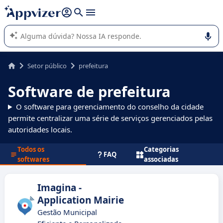
de nossa IA (várias linhas com
shift + enter
).
A IA do Appvizer o orienta no uso ou na seleção de software
SaaS para sua empresa.
Setor público
prefeitura
Software de prefeitura
O software para gerenciamento do conselho da cidade
permite centralizar uma série de serviços gerenciados pelas
autoridades locais.
Todos os
Categorias
FAQ
softwares
associadas
Imagina -
Application Mairie
Gestão Municipal