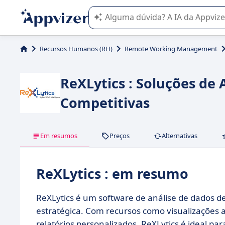
A IA do Appvizer o orienta no uso o
Recursos Humanos (RH)
Remote Working Management
ReXLytics : Soluções de
Competitivas
Em resumos
Preços
Alternativas
ReXLytics : em resumo
ReXLytics é um software de análise de dados 
estratégica. Com recursos como visualizações 
relatórios personalizados, ReXLytics é ideal pa