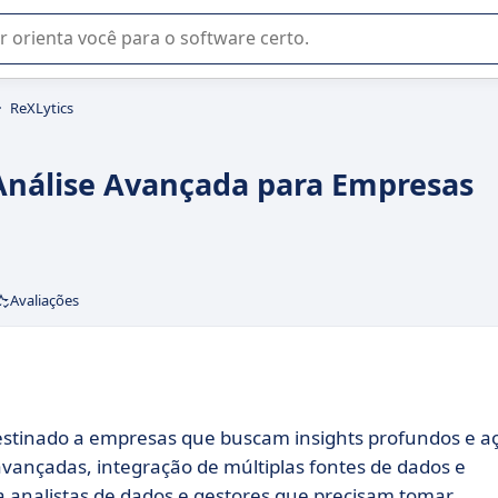
u na seleção de software SaaS para sua empresa.
ReXLytics
 Análise Avançada para Empresas
Avaliações
destinado a empresas que buscam insights profundos e a
avançadas, integração de múltiplas fontes de dados e
ra analistas de dados e gestores que precisam tomar