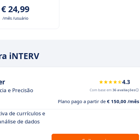
€ 24,99
/mês /usuário
ara iNTERV
er
4.3
ia e Precisão
Com base em
36 avaliações
Plano pago a partir de
€ 150,00 /mês
va de currículos e
análise de dados