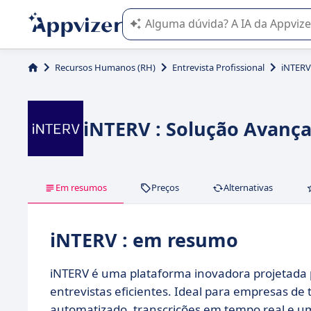
A IA do Appvizer o orienta no uso o
Recursos Humanos (RH)
Entrevista Profissional
iNTERV
iNTERV : Solução Avanç
Em resumos
Preços
Alternativas
iNTERV : em resumo
iNTERV é uma plataforma inovadora projetada 
entrevistas eficientes. Ideal para empresas d
automatizado, transcrições em tempo real e um