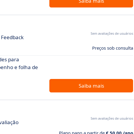
Saiba mais
Sem avaliações de usuários
e Feedback
Preços sob consulta
des para
enho e folha de
Saiba mais
Sem avaliações de usuários
valiação
Plano pago a partir de
€ 50,00 /ano