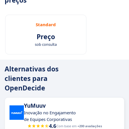
preços
Standard
Preço
sob consulta
Alternativas dos
clientes para
OpenDecide
YuMuuv
Inovação no Engajamento
de Equipes Corporativas
4.6
Com base em
+200 avaliações