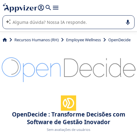
de nossa IA (várias linhas com
shift + enter
).
A IA do Appvizer o orienta no uso ou na seleção de software
SaaS para sua empresa.
Recursos Humanos (RH)
Employee Wellness
OpenDecide
OpenDecide : Transforme Decisões com
Software de Gestão Inovador
Sem avaliações de usuários