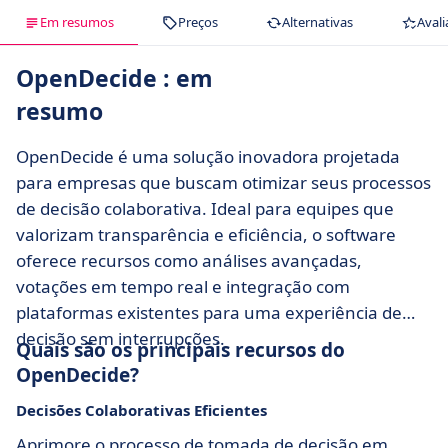
Em resumos
Preços
Alternativas
Avali
OpenDecide : em
resumo
OpenDecide é uma solução inovadora projetada
para empresas que buscam otimizar seus processos
de decisão colaborativa. Ideal para equipes que
valorizam transparência e eficiência, o software
oferece recursos como análises avançadas,
votações em tempo real e integração com
plataformas existentes para uma experiência de
decisão sem interrupções.
Quais são os principais recursos do
OpenDecide?
Decisões Colaborativas Eficientes
Aprimore o processo de tomada de decisão em