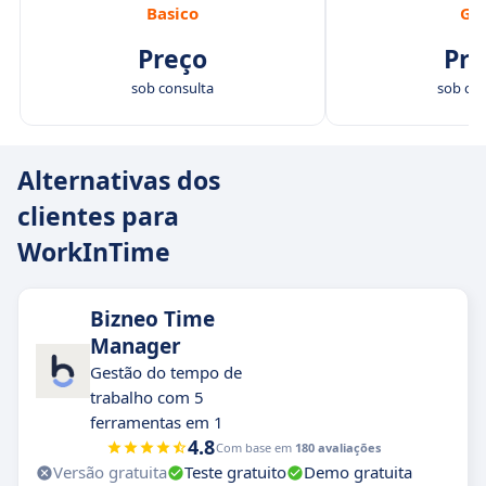
Basico
Go
Preço
Pre
sob consulta
sob con
Alternativas dos
clientes para
WorkInTime
Bizneo Time
Manager
Gestão do tempo de
trabalho com 5
ferramentas em 1
4.8
Com base em
180 avaliações
Versão gratuita
Teste gratuito
Demo gratuita