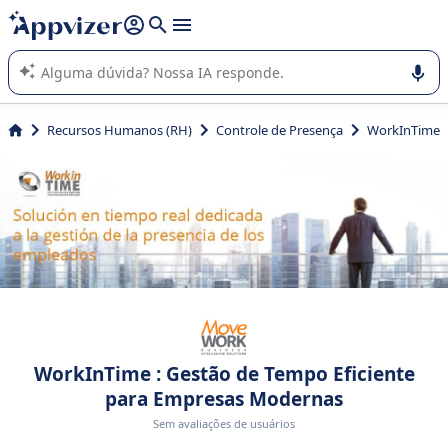
de nossa IA (várias linhas com
shift + enter
).
A IA do Appvizer o orienta no uso ou na seleção de software
SaaS para sua empresa.
Recursos Humanos (RH)
Controle de Presença
WorkInTime
WorkInTime : Gestão de Tempo Eficiente
para Empresas Modernas
Sem avaliações de usuários