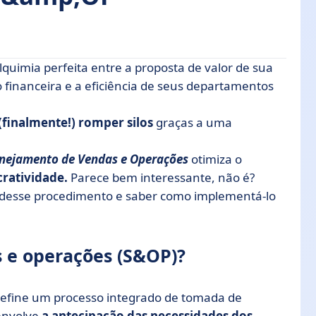
uimia perfeita entre a proposta de valor de sua
(S&OP)?
o financeira e a eficiência de seus departamentos
 principais benefícios
(finalmente!) romper silos
graças a uma
serem seguidas para garantir que ele seja
anejamento de Vendas e Operações
otimiza o
cratividade.
Parece bem interessante, não é?
s desse procedimento e saber como implementá-lo
rocesso de S&OP
 e operações (S&OP)?
define um processo integrado de tomada de
envolve
a antecipação das necessidades dos