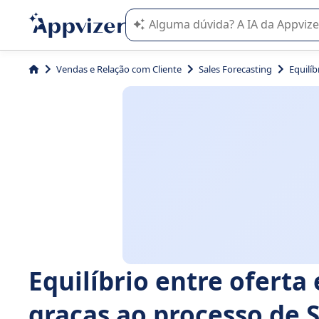
A IA do Appvizer o orienta no uso o
Vendas e Relação com Cliente
Sales Forecasting
Equilí
Equilíbrio entre oferta
graças ao processo de