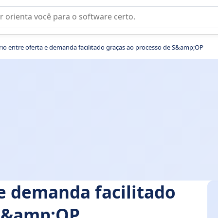
u na seleção de software SaaS para sua empresa.
brio entre oferta e demanda facilitado graças ao processo de S&amp;OP
 e demanda facilitado
 S&amp;OP