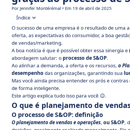
Por
Jennifer Montérémal
• Em 19 de abril de 2025
Índice
O sucesso de uma empresa é o resultado de uma alq
• O que é planejamento de vendas e operações 
oferta, as expectativas do consumidor, a boa gestã
de vendas/marketing.
• Qual é a importância do processo de S&OP? Os 5
A boa notícia é que é possível obter essa sinergia e
• O processo de S&OP: um exemplo das etapas a 
abordagem salutar: o
processo de S&OP
.
executado sem problemas
Ao alinhar a demanda, a oferta e os recursos,
o Pl
• As ferramentas do processo de S&OP
desempenho
das organizações, garantindo sua
lu
Mas você ainda precisa entender os prós e contra
• 5 práticas recomendadas para otimizar seu p
de forma inteligente.
• O processo de S&OP em poucas palavras
Este artigo explica tudo isso para você 😉.
O que é planejamento de vendas
O processo de S&OP: definição
O planejamento de vendas e operações
,
ou
S&OP
, 
decisões, geralmente realizado mensalmente. Ele 