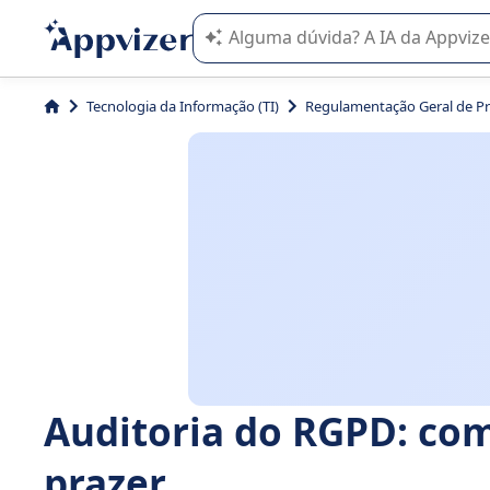
A IA do Appvizer o orienta no uso o
Tecnologia da Informação (TI)
Regulamentação Geral de P
Auditoria do RGPD: co
prazer