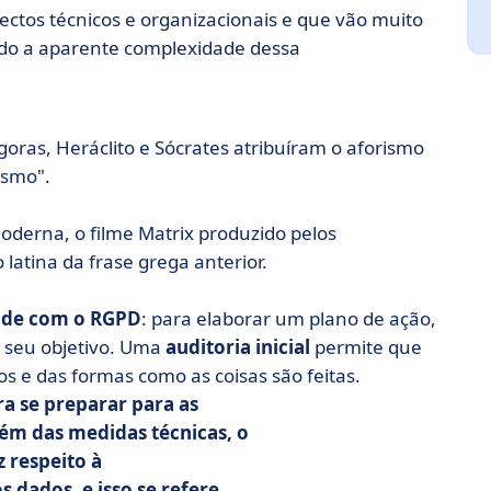
tos técnicos e organizacionais e que vão muito
ndo a aparente complexidade dessa
goras, Heráclito e Sócrates atribuíram o aforismo
esmo".
derna, o filme Matrix produzido pelos
atina da frase grega anterior.
ade com o RGPD
: para elaborar um plano de ação,
o seu objetivo. Uma
auditoria inicial
permite que
s e das formas como as coisas são feitas.
ra se preparar para as
ém das medidas técnicas, o
 respeito à
s dados, e isso se refere