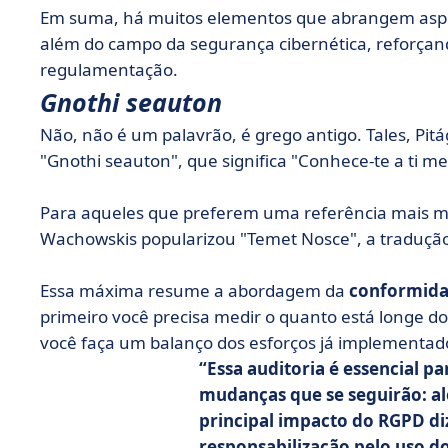
Em suma, há muitos elementos que abrangem aspec
além do campo da segurança cibernética, reforça
regulamentação.
Gnothi seauton
Não, não é um palavrão, é grego antigo. Tales, Pitá
"Gnothi seauton", que significa "Conhece-te a ti m
Para aqueles que preferem uma referência mais mo
Wachowskis popularizou "Temet Nosce", a tradução l
Essa máxima resume a abordagem da
conformid
primeiro você precisa medir o quanto está longe d
você faça um balanço dos esforços já implementado
Essa auditoria é essencial pa
mudanças que se seguirão: al
principal impacto do RGPD diz
responsabilização pelo uso do