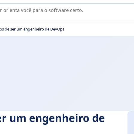
u na seleção de software SaaS para sua empresa.
os de ser um engenheiro de DevOps
er um engenheiro de