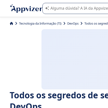
A IA do Appvizer o orienta no uso o
Tecnologia da Informação (TI)
DevOps
Todos os segred
Todos os segredos de s
DevOps