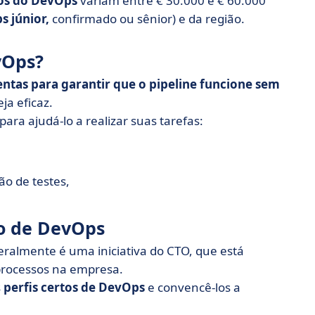
ios do DevOps
variam entre € 30.000 e € 60.000
 júnior,
confirmado ou sênior) e da região.
vOps?
ntas para garantir que o pipeline funcione sem
ja eficaz.
ara ajudá-lo a realizar suas tarefas:
o de testes,
o de DevOps
ralmente é uma iniciativa do CTO, que está
processos na empresa.
s
perfis certos de DevOps
e convencê-los a