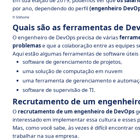
Em sua edição de 2019, podemos ver que
os salár
por ano, dependendo do perfil
(engenheiro DevOps
© Silkhome
Quais são as ferramentas de De
O engenheiro de DevOps precisa de várias
ferrame
problemas
e que a colaboração entre as equipes se
Aqui estão algumas ferramentas de software úteis p
software de gerenciamento de projetos,
uma solução de computação em nuvem
uma ferramenta de gerenciamento e automaçã
software de supervisão de TI.
Recrutamento de um engenheir
O
recrutamento de um engenheiro de DevOps
ge
interessado em implementar essa cultura e esses 
Mas, como você sabe, às vezes é difícil encontrar o
trabalhar na sua empresa.