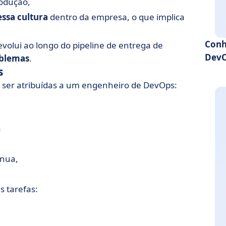
odução,
ssa cultura
dentro da empresa, o que implica
Conh
volui ao longo do pipeline de entrega de
Dev
blemas
.
s
 ser atribuídas a um engenheiro de DevOps:
a
ínua,
s tarefas: