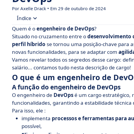
Por Axelle Drack • Em 29 de outubro de 2024
Índice
Quem é o
engenheiro de DevOps
?
• O que é um engenheiro de DevOps? Descrição
Situado no cruzamento entre o
desenvolvimento d
perfil híbrido
se tornou uma posição-chave para 
• Como posso me tornar um engenheiro de Dev
novas funcionalidades, para se adaptar com
agilid
• Quais são as ferramentas de DevOps?
Vamos revelar todos os segredos desse cargo: defin
• Recrutamento de um engenheiro de DevOps
salário... contamos tudo nesta descrição de cargo!
O que é um engenheiro de DevOp
A função do engenheiro de DevOps
O engenheiro de
DevOps
é um cargo estratégico, 
funcionalidades, garantindo a estabilidade técnica 
Para isso, ele :
implementa
processos e ferramentas para a
possível,