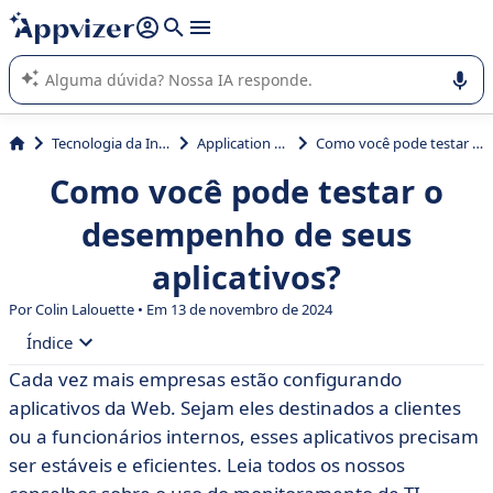
de nossa IA (várias linhas com
shift + enter
).
A IA do Appvizer o orienta no uso ou na seleção de software
SaaS para sua empresa.
Tecnologia da Informação (TI)
Application monitoring
Como você pode testar o desempenho de seus aplicativos?
Como você pode testar o
desempenho de seus
aplicativos?
Por Colin Lalouette • Em 13 de novembro de 2024
Índice
Cada vez mais empresas estão configurando
• Protocolos de teste tradicionais
aplicativos da Web. Sejam eles destinados a clientes
• Novos protocolos de teste
ou a funcionários internos, esses aplicativos precisam
ser estáveis e eficientes. Leia todos os nossos
• Quais são os benefícios para a empresa?