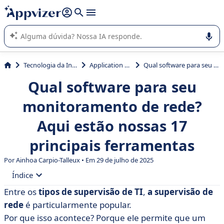
de nossa IA (várias linhas com
shift + enter
).
A IA do Appvizer o orienta no uso ou na seleção de software
SaaS para sua empresa.
Tecnologia da Informação (TI)
Application monitoring
Qual software para seu monitoramento de rede? Aqui estão nossas 17 principais ferramentas
Qual software para seu
monitoramento de rede?
Aqui estão nossas 17
principais ferramentas
Por Ainhoa Carpio-Talleux • Em 29 de julho de 2025
Índice
Entre os
tipos de supervisão de TI
,
a supervisão de
• O que é supervisão de rede de computadores?
rede
é particularmente popular.
• Os 17 melhores pacotes de software de
Por que isso acontece? Porque ele permite que um