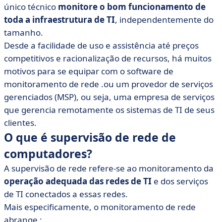
monitoramento de rede
único técnico
monitore o bom funcionamento de
toda a infraestrutura de TI
, independentemente do
• Os desafios do monitoramento de rede
tamanho.
• Como isso funciona?
Desde a facilidade de uso e assistência até preços
• Por que optar por um software de monitoramento de
competitivos e racionalização de recursos, há muitos
rede?
motivos para se equipar com o software de
• Como escolho o software de monitoramento de rede?
monitoramento de rede
.ou um provedor de serviços
• Quais são os diferentes tipos de supervisão de rede?
gerenciados (MSP), ou seja, uma empresa de serviços
• O que podemos aprender com as ferramentas de
que gerencia remotamente os sistemas de TI de seus
monitoramento de rede?
clientes.
O que é supervisão de rede de
computadores?
A supervisão de rede refere-se ao monitoramento da
operação adequada das redes de TI
e dos serviços
de TI conectados a essas redes.
Mais especificamente, o monitoramento de rede
abrange :