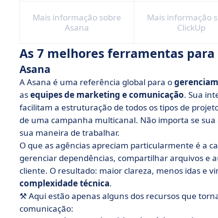
Mais informação sobre
Mais informação 
Asana
ClickUp
As 7 melhores ferramentas para
Asana
A Asana é uma referência global para o
gerenciam
as
equipes de marketing e comunicação
. Sua int
facilitam a estruturação de todos os tipos de proje
de uma campanha multicanal. Não importa se sua a
sua maneira de trabalhar.
O que as agências apreciam particularmente é a c
gerenciar dependências, compartilhar arquivos e a
cliente. O resultado: maior clareza, menos idas e v
complexidade técnica
.
⚒️ Aqui estão apenas alguns dos recursos que tor
comunicação: