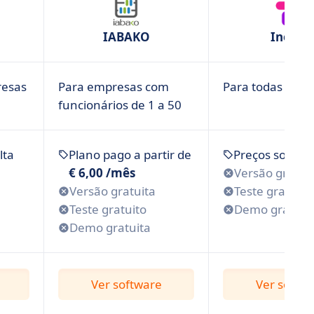
IABAKO
Inedee
resas
Para empresas com
Para todas as e
funcionários de 1 a 50
lta
Plano pago a partir de
Preços sob co
€ 6,00 /mês
Versão gratui
Versão gratuita
Teste gratuito
Teste gratuito
Demo gratuit
Demo gratuita
Ver software
Ver softw