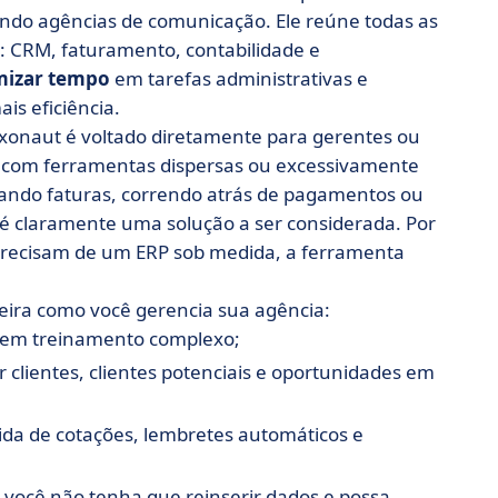
uindo agências de comunicação. Ele reúne todas as
a: CRM, faturamento, contabilidade e
izar tempo
em tarefas administrativas e
is eficiência.
Axonaut é voltado diretamente para gerentes ou
 com ferramentas dispersas ou excessivamente
iando faturas, correndo atrás de pagamentos ou
 é claramente uma solução a ser considerada. Por
precisam de um ERP sob medida, a ferramenta
eira como você gerencia sua agência:
 sem treinamento complexo;
ar clientes, clientes potenciais e oportunidades em
da de cotações, lembretes automáticos e
e você não tenha que reinserir dados e possa