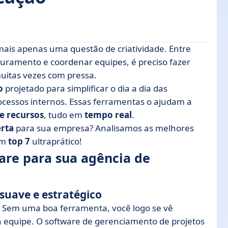
ais apenas uma questão de criatividade. Entre
 agência de comunicação?
aturamento e coordenar equipes, é preciso fazer
uitas vezes com pressa.
e software para sua agência de comunicação
o
projetado para simplificar o dia a dia das
 de comunicação
rocessos internos. Essas ferramentas o ajudam a
a agência de comunicação
 e recursos
, tudo em
tempo real
.
software para sua agência
erta
para sua empresa? Analisamos as melhores
um
top 7
ultraprático!
ara sua agência de comunicação? 6 etapas
are para sua agência de
o de sua agência?
suave e estratégico
 Sem uma boa ferramenta, você logo se vê
a equipe. O software de gerenciamento de projetos