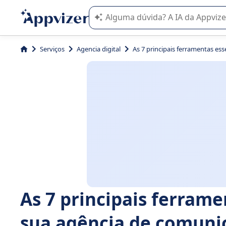
A IA do Appvizer o orienta no uso o
Serviços
Agencia digital
As 7 principais ferramentas es
As 7 principais ferrame
sua agência de comuni