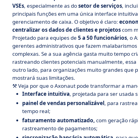
VSEs
, especialmente as do
setor de serviços
, incl
principais funções em uma única interface intuitiv
gerenciamento de caixa. O objetivo é claro:
econom
centralizar os dados de clientes e projetos
com ma
Projetado para equipes de
5 a 50 funcionários
, o 
gerentes administrativos que fazem malabarismos
complexas. Se a sua agência gasta muito tempo cr
rastreando clientes potenciais manualmente, essa
outro lado, para organizações muito grandes que 
mostrará suas limitações.
⚒️ Veja por que o Axonaut pode transformar a man
Interface intuitiva
, projetada para ser usada
painel de vendas personalizável
, para rastre
tempo real;
faturamento automatizado,
com geração rápi
rastreamento de pagamentos;
sincronização bancária automática
, para qu