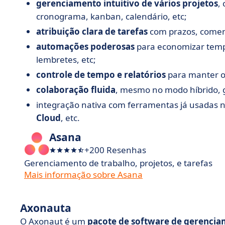
gerenciamento intuitivo de vários projetos
,
cronograma, kanban, calendário, etc;
atribuição clara de tarefas
com prazos, coment
automações poderosas
para economizar tempo
lembretes, etc;
controle de tempo e relatórios
para manter o 
colaboração fluida
, mesmo no modo híbrido, g
integração nativa com ferramentas já usadas 
Cloud
, etc.
Asana
+200 Resenhas
Gerenciamento de trabalho, projetos, e tarefas
Mais informação sobre Asana
Axonauta
O Axonaut é um
pacote de software de gerenci