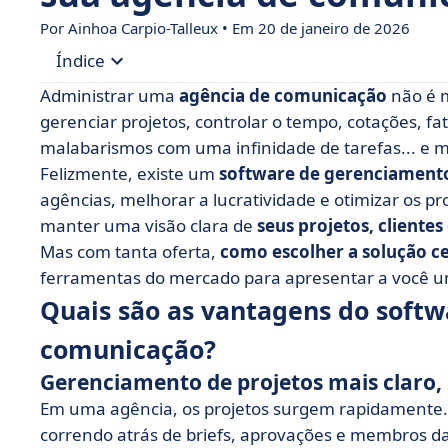
Por Ainhoa Carpio-Talleux • Em 20 de janeiro de 2026
Índice
Administrar uma
agência de comunicação
não é m
• Quais são as vantagens do software para sua
gerenciar projetos, controlar o tempo, cotações, f
malabarismos com uma infinidade de tarefas... e m
• Tabela comparativa dos 7 melhores pacotes d
Felizmente, existe um
software de gerenciament
• As 7 melhores ferramentas para sua agência
agências, melhorar a lucratividade e otimizar os p
• Tabela de resumo do melhor software para su
manter uma visão clara de
seus projetos, clientes
Mas com tanta oferta,
• Critérios a serem considerados na escolha do 
como escolher a solução c
ferramentas do mercado para apresentar a você 
• Como você pode otimizar o uso de software p
Quais são as vantagens do softw
• E se o seu software se tornasse o melhor aliad
comunicação?
Gerenciamento de projetos mais claro, 
Em uma agência, os projetos surgem rapidamente.
correndo atrás de briefs, aprovações e membros d