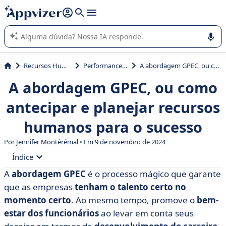
de nossa IA (várias linhas com
shift + enter
).
A IA do Appvizer o orienta no uso ou na seleção de software
SaaS para sua empresa.
Recursos Humanos (RH)
Performance Appraisal
A abordagem GPEC, ou como antecipar e planejar recursos humanos para o sucesso
A abordagem GPEC, ou como
antecipar e planejar recursos
humanos para o sucesso
Por
Jennifer Montérémal
• Em 9 de novembro de 2024
Índice
A
abordagem GPEC
é o processo mágico que garante
• Definição da abordagem GPEC
que as empresas
tenham o talento certo no
• Objetivos do GPEC
momento certo
. Ao mesmo tempo, promove o
bem-
estar dos funcionários
ao levar em conta seus
• Quais são os quatro estágios do GPEC?