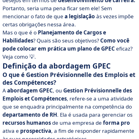
desejos em termos de
desenvolvimento de carreira.
• As ferramentas do GPEC
Portanto, seria uma pena ficar sem ele! Sem
• Abordagem GPEC: dicas finais para o caminho
mencionar o fato de que
a legislação
às vezes impõe
• A abordagem do GPEC: em poucas palavras!
certas obrigações nessa área.
Mas o que é o
Planejamento de Cargos e
Habilidades
? Quais são seus objetivos?
Como você
pode colocar em prática um plano de GPEC
eficaz?
Veja como 💡.
Definição da abordagem GPEC
O que é Gestion Prévisionnelle des Emplois et
des Compétences?
A
abordagem GPEC
, ou
Gestion Prévisionnelle des
Emplois et Compétences
, refere-se a uma atividade
que se enquadra principalmente na competência do
departamento de RH
. Ela é usada para gerenciar os
recursos humanos
de uma empresa de
forma pro
ativa e
prospectiva
, a fim de responder rapidamente
às suas necessidades estratégicas.