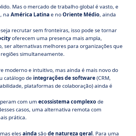
sólido. Mas o mercado de trabalho global é vasto, e
a
, na
América Latina
e no
Oriente Médio
, ainda
ja recrutar sem fronteiras, isso pode se tornar
ocity
oferecem uma presença mais ampla,
o, ser alternativas melhores para organizações que
s regiões simultaneamente.
e moderno e intuitivo, mas ainda é mais novo do
eu catálogo de
integrações de software
(CRM,
abilidade, plataformas de colaboração) ainda é
á operam com um
ecossistema complexo
de
 Nesses casos, uma alternativa remota com
is prática.
 mas eles
ainda
são
de natureza geral
. Para uma