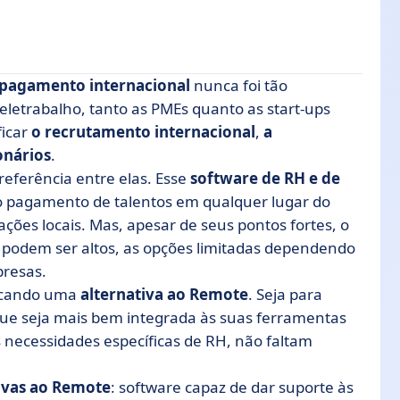
 pagamento internacional
nunca foi tão
letrabalho, tanto as PMEs quanto as start-ups
ficar
o recrutamento internacional
,
a
?
onários
.
as ao Remote
ferência entre elas. Esse
software de RH e de
 o pagamento de talentos em qualquer lugar do
es locais. Mas, apesar de seus pontos fortes, o
ara você?
podem ser altos, as opções limitadas dependendo
oftware de RH certo
presas.
uscando uma
alternativa ao Remote
. Seja para
e seja mais bem integrada às suas ferramentas
 necessidades específicas de RH, não faltam
ivas ao Remote
: software capaz de dar suporte às