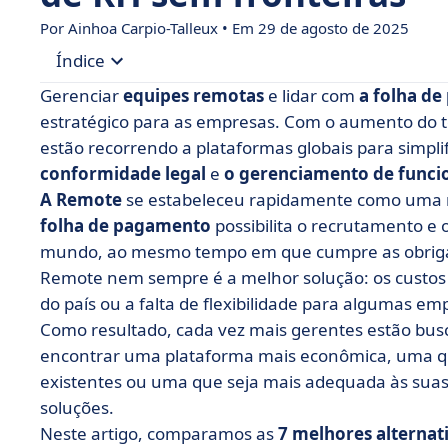
Por Ainhoa Carpio-Talleux • Em 29 de agosto de 2025
Índice
Gerenciar
equipes remotas
e lidar com
a folha de
• O que é o Remote?
estratégico para as empresas. Com o aumento do te
estão recorrendo a plataformas globais para simpli
• Por que considerar uma alternativa ao Remote
conformidade legal
e
o gerenciamento de funci
• Tabela comparativa das 7 melhores alternativ
A Remote
se estabeleceu rapidamente como uma re
• Nossas 7 principais alternativas ao Remote
folha de pagamento
possibilita o recrutamento e
mundo, ao mesmo tempo em que cumpre as obrigaçõ
• Como escolher a alternativa do Remote ideal p
Remote nem sempre é a melhor solução: os custos 
• Um bom gerenciamento global começa com o s
do país ou a falta de flexibilidade para algumas em
Como resultado, cada vez mais gerentes estão b
encontrar uma plataforma mais econômica, uma qu
existentes ou uma que seja mais adequada às suas
soluções.
Neste artigo, comparamos as
7 melhores alternat