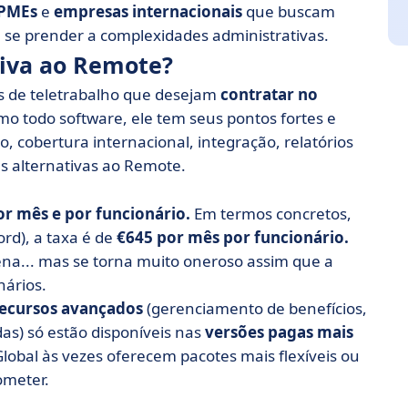
PMEs
e
empresas internacionais
que buscam
m se prender a complexidades administrativas.
tiva ao Remote?
 de teletrabalho que desejam
contratar no
mo todo software, ele tem seus pontos fortes e
 cobertura internacional, integração, relatórios
s alternativas ao Remote.
 mês e por funcionário.
Em termos concretos,
rd), a taxa é de
€645 por mês por funcionário.
na... mas se torna muito oneroso assim que a
nários.
ecursos avançados
(gerenciamento de benefícios,
as) só estão disponíveis nas
versões pagas mais
Global às vezes oferecem pacotes mais flexíveis ou
ometer.