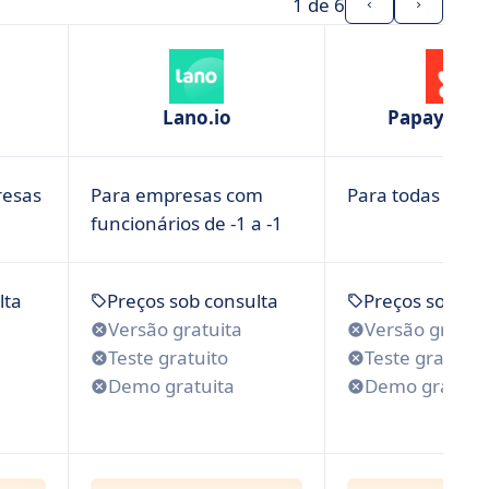
1
de 6
Lano.io
Papaya Glo
resas
Para empresas com
Para todas as e
funcionários de -1 a -1
lta
Preços sob consulta
Preços sob co
Versão gratuita
Versão gratui
Teste gratuito
Teste gratuito
Demo gratuita
Demo gratuit