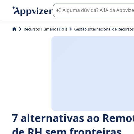
A IA do Appvizer o orienta no uso o
Recursos Humanos (RH)
Gestão Internacional de Recurso
7 alternativas ao Rem
de RH sem fronteiras