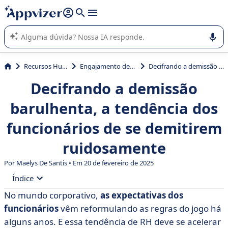
de nossa IA (várias linhas com
shift + enter
).
A IA do Appvizer o orienta no uso ou na seleção de software
SaaS para sua empresa.
Recursos Humanos (RH)
Engajamento de colaboradores
Decifrando a demissão barulhenta, a tendência dos funcionários de se demitirem ruidosamente
Decifrando a demissão
barulhenta, a tendência dos
funcionários de se demitirem
ruidosamente
Por
Maëlys De Santis
• Em 20 de fevereiro de 2025
Índice
No mundo corporativo,
as expectativas dos
• O que é demissão em voz alta?
funcionários
vêm reformulando as regras do jogo há
• Quais são as consequências para o funcionário e para
alguns anos. E essa tendência de RH deve se acelerar