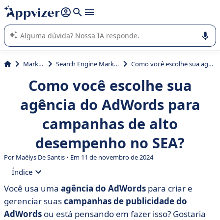
de nossa IA (várias linhas com
shift + enter
).
A IA do Appvizer o orienta no uso ou na seleção de software
SaaS para sua empresa.
Marketing
Search Engine Marketing (SEM)
Como você escolhe sua agência do AdWords para campanhas de alto desempenho no SEA?
Como você escolhe sua
agência do AdWords para
campanhas de alto
desempenho no SEA?
Por
Maëlys De Santis
• Em 11 de novembro de 2024
Índice
Você usa uma
agência do AdWords
para criar e
• O que é uma campanha do AdWords?
gerenciar suas
campanhas de publicidade do
• Como faço para criar um anúncio de texto do
AdWords
ou está pensando em fazer isso? Gostaria