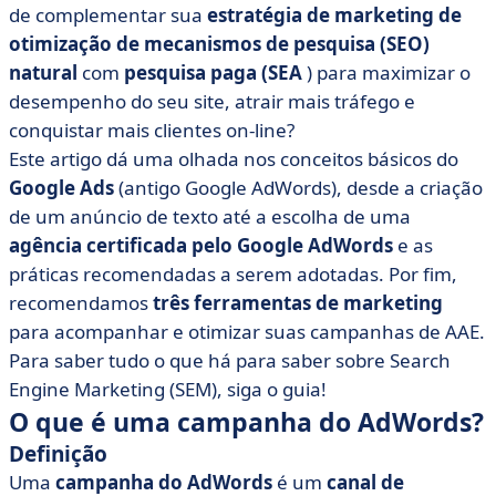
AdWords?
de complementar sua
estratégia de marketing de
otimização de mecanismos de pesquisa (SEO)
• Como posso executar uma campanha SEA bem-
sucedida?
natural
com
pesquisa paga (SEA
) para maximizar o
desempenho do seu site, atrair mais tráfego e
• Agência SEA: qual é a função de uma agência do
conquistar mais clientes on-line?
AdWords?
Este artigo dá uma olhada nos conceitos básicos do
• Diretório de agências do AdWords para suas
Google Ads
(antigo Google AdWords), desde a criação
campanhas de SEA
de um anúncio de texto até a escolha de uma
• Como você pode medir a eficácia de sua campanha?
agência certificada pelo Google AdWords
e as
• Aumente o tráfego qualificado para seu site
práticas recomendadas a serem adotadas. Por fim,
recomendamos
três ferramentas de marketing
para acompanhar e otimizar suas campanhas de AAE.
Para saber tudo o que há para saber sobre Search
Engine Marketing (SEM), siga o guia!
O que é uma campanha do AdWords?
Definição
Uma
campanha do AdWords
é um
canal de