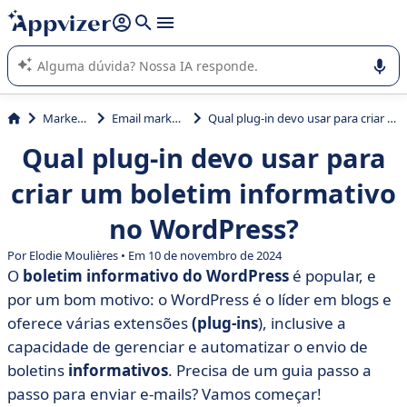
de nossa IA (várias linhas com
shift + enter
).
A IA do Appvizer o orienta no uso ou na seleção de software
SaaS para sua empresa.
Marketing
Email marketing
Qual plug-in devo usar para criar um boletim informativo no WordPress?
Qual plug-in devo usar para
criar um boletim informativo
no WordPress?
Por Elodie Moulières • Em 10 de novembro de 2024
O
boletim informativo do WordPress
é popular, e
por um bom motivo: o WordPress é o líder em blogs e
oferece várias extensões
(plug-ins
), inclusive a
capacidade de gerenciar e automatizar o envio de
boletins
informativos
. Precisa de um guia passo a
passo para enviar e-mails? Vamos começar!