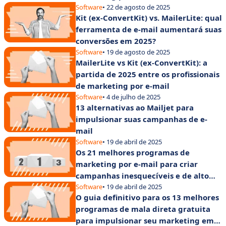
Software
• 22 de agosto de 2025
Kit (ex-ConvertKit) vs. MailerLite: qual
ferramenta de e-mail aumentará suas
conversões em 2025?
Software
• 19 de agosto de 2025
MailerLite vs Kit (ex-ConvertKit): a
partida de 2025 entre os profissionais
de marketing por e-mail
Software
• 4 de julho de 2025
13 alternativas ao Mailjet para
impulsionar suas campanhas de e-
mail
Software
• 19 de abril de 2025
Os 21 melhores programas de
marketing por e-mail para criar
campanhas inesquecíveis e de alto
desempenho
Software
• 19 de abril de 2025
O guia definitivo para os 13 melhores
programas de mala direta gratuita
para impulsionar seu marketing em