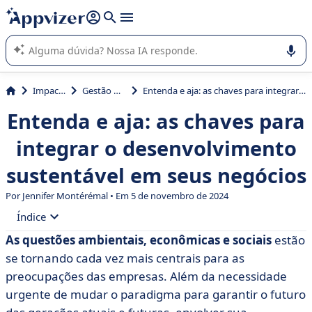
de nossa IA (várias linhas com
shift + enter
).
A IA do Appvizer o orienta no uso ou na seleção de software
SaaS para sua empresa.
Impacto
Gestão RSE
Entenda e aja: as chaves para integrar o desenvolvimento sustentável em seus negócios
Entenda e aja: as chaves para
integrar o desenvolvimento
sustentável em seus negócios
Por
Jennifer Montérémal
• Em 5 de novembro de 2024
Índice
As questões ambientais, econômicas e sociais
estão
• O que exatamente é desenvolvimento sustentável?
se tornando cada vez mais centrais para as
• Os desafios do desenvolvimento sustentável nos
preocupações das empresas. Além da necessidade
negócios
urgente de mudar o paradigma para garantir o futuro