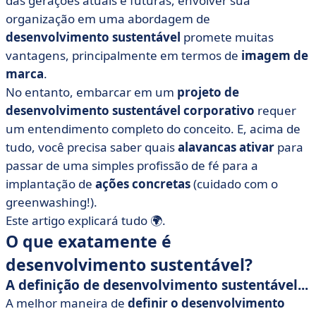
das gerações atuais e futuras, envolver sua
• Por que o desenvolvimento sustentável é uma
oportunidade para as empresas?
organização em uma abordagem de
desenvolvimento sustentável
promete muitas
• Como o desenvolvimento sustentável pode ser
vantagens, principalmente em termos de
aplicado em uma empresa? 6 práticas recomendadas
imagem de
marca
.
• Desenvolvimento sustentável nos negócios: em
No entanto, embarcar em um
projeto de
poucas palavras!
desenvolvimento sustentável corporativo
requer
um entendimento completo do conceito. E, acima de
tudo, você precisa saber quais
alavancas ativar
para
passar de uma simples profissão de fé para a
implantação de
ações concretas
(cuidado com o
greenwashing!).
Este artigo explicará tudo 🌍.
O que exatamente é
desenvolvimento sustentável?
A definição de desenvolvimento sustentável...
A melhor maneira de
definir o desenvolvimento