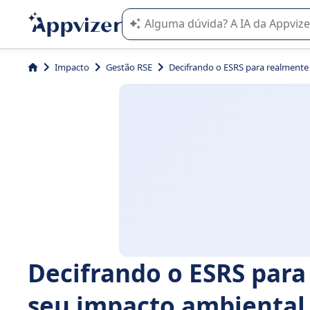
A IA do Appvizer o orienta no uso o
Impacto
Gestão RSE
Decifrando o ESRS para realmente 
Decifrando o ESRS par
seu impacto ambiental 