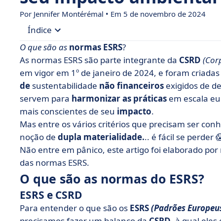
Por
Jennifer Montérémal
• Em 5 de novembro de 2024
Índice
O que são as
normas ESRS
?
• O que são as normas do ESRS?
As normas ESRS são parte integrante da
CSRD
(Cor
em vigor em 1º de janeiro de 2024, e foram criada
• Como funciona o ESRS
de
sustentabilidade
não financeiros
exigidos de d
• Quais são as 12 normas ESRS?
servem para
harmonizar as práticas
em escala eu
• Quais empresas são cobertas pela CSRD?
mais conscientes de seu
impacto
.
Mas entre os vários critérios que precisam ser co
• O cronograma de implementação do ESRS
noção de
dupla materialidade.
.. é fácil se perder 
• Como você prepara sua empresa para o ESRS?
Não entre em pânico, este artigo foi elaborado por
• O que podemos aprender com os ESRS?
das normas ESRS.
O que são as normas do ESRS?
ESRS e CSRD
Para entender o que são os
ESRS
(Padrões Europeus
precisamos fazer um balanço da
CSRD
, à qual ele