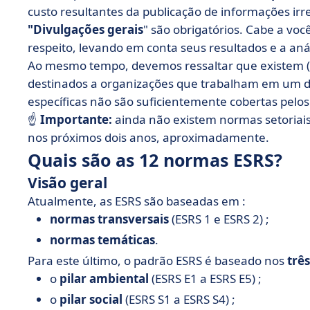
custo resultantes da publicação de informações ir
"Divulgações gerais
" são obrigatórios. Cabe a vo
respeito, levando em conta seus resultados e a an
Ao mesmo tempo, devemos ressaltar que existem (a
destinados a organizações que trabalham em um de
específicas não são suficientemente cobertas pelos
☝️
Importante:
ainda não existem normas setoriai
nos próximos dois anos, aproximadamente.
Quais são as 12 normas ESRS?
Visão geral
Atualmente, as ESRS são baseadas em :
normas transversais
(ESRS 1 e ESRS 2) ;
normas temáticas
.
Para este último, o padrão ESRS é baseado nos
três
o
pilar ambiental
(ESRS E1 a ESRS E5) ;
o
pilar social
(ESRS S1 a ESRS S4) ;