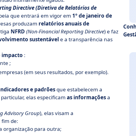
ting Directive (Diretiva de Relatórios de
opeia que entrará em vigor em
1º de janeiro de
mpresas produzam
relatórios anuais de
Conh
ntiga
NFRD
(Non-Financial Reporting Directive
) e faz
Gest
volvimento sustentável
e a transparência nas
o
impacto
:
nte ;
 empresas (em seus resultados, por exemplo).
indicadores e padrões
que estabelecem a
 particular, elas especificam
as informações
a
ng Advisory Group
), elas visam a
 fim de:
a organização para outra;