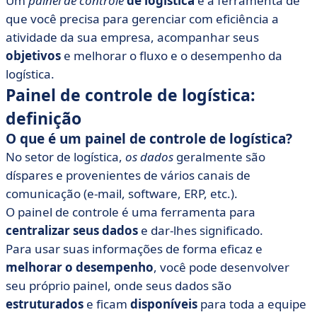
Um
painel de controle
de logística
é a ferramenta de
painel de logística?
que você precisa para gerenciar com eficiência a
• Erros a serem evitados em um painel de controle
atividade da sua empresa, acompanhar seus
objetivos
e melhorar o fluxo e o desempenho da
logística.
Painel de controle de logística:
definição
O que é um painel de controle de logística?
No setor de logística,
os dados
geralmente são
díspares e provenientes de vários canais de
comunicação (e-mail, software, ERP, etc.).
O painel de controle é uma ferramenta para
centralizar seus dados
e dar-lhes significado.
Para usar suas informações de forma eficaz e
melhorar o desempenho
, você pode desenvolver
seu próprio painel, onde seus dados são
estruturados
e ficam
disponíveis
para toda a equipe