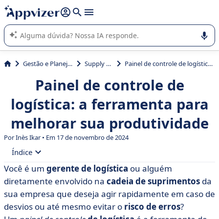
de nossa IA (várias linhas com
shift + enter
).
A IA do Appvizer o orienta no uso ou na seleção de software
SaaS para sua empresa.
Gestão e Planejamento
Supply Chain
Painel de controle de logística: a ferramenta para melhorar sua produtividade
Painel de controle de
logística: a ferramenta para
melhorar sua produtividade
Por Inès Ikar • Em 17 de novembro de 2024
Índice
Você é um
gerente de logística
ou alguém
• Painel de controle de logística: definição
diretamente envolvido na
cadeia de suprimentos
da
• 6 etapas para criar um painel de controle de logística
sua empresa que deseja agir rapidamente em caso de
desvios ou até mesmo evitar o
risco de erros
?
• Quais ferramentas você deve escolher para criar um