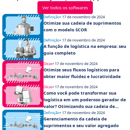
Ver todos os softwares
Definição
• 17 de novembro de 2024
Otimize sua cadeia de suprimentos
com o modelo SCOR
Definição
• 17 de novembro de 2024
A função de logística na empresa: seu
guia completo
Dicas
• 17 de novembro de 2024
Otimize seus fluxos logísticos para
obter maior fluidez e lucratividade
Dicas
• 17 de novembro de 2024
Como você pode transformar sua
logística em um poderoso gerador de
valor? Otimizando sua cadeia de
suprimentos!
Definição
• 17 de novembro de 2024
Gerenciamento da cadeia de
suprimentos e seu valor agregado