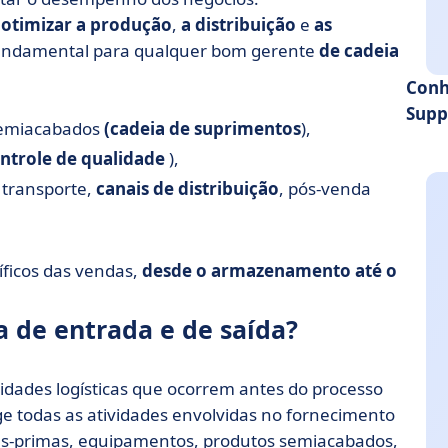
é
otimizar a produção
,
a distribuição
e
as
 fundamental para qualquer bom gerente
de cadeia
Conh
Supp
semiacabados
(cadeia de suprimentos
),
ontrole de qualidade
),
 transporte,
canais de distribuição
, pós-venda
íficos das vendas,
desde o armazenamento até o
ca de entrada e de saída?
vidades logísticas que ocorrem antes do processo
 todas as atividades envolvidas no fornecimento
as-primas, equipamentos, produtos semiacabados,