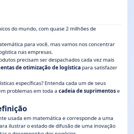
âmicos do mundo, com quase 2 milhões de
temática para você, mas vamos nos concentrar
 de saída?
ogística nas empresas.
sua empresa?
odutos precisam ser despachados cada vez mais
entas de otimização de logística
para satisfazer
rísticas específicas? Entenda cada um de seus
 sem problemas em toda a
cadeia de suprimentos
e
efinição
ente usada em matemática e corresponde a uma
ara ilustrar o estado de difusão de uma inovação
entar o desempenho dos negócios.