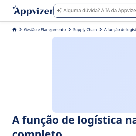
A IA do Appvizer o orienta no uso o
Gestão e Planejamento
Supply Chain
A função de logís
A função de logística n
completo