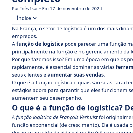
Por Inès Ikar • Em 17 de novembro de 2024
Índice
Na França, o setor de logística é um dos mais din
• O que é a função de logística? Definição
empregos.
A
função de logística
pode parecer uma função ma
• Qual é a diferença entre logística de entrada e
principalmente na função e no gerenciamento da l
• Por que desenvolver a função de logística de 
Por que fazemos isso? Em uma época em que os pr
• As 3 vantagens da função de logística
rapidamente, é essencial dominar as várias
ferram
seus clientes e
aumentar suas vendas
.
O que é a função logística e quais são suas caracte
estágios agora para garantir que eles funcionem
aumentem seu desempenho.
O que é a função de logística? D
A função logística de François Verhulst
foi originalm
função exponencial (de crescimento). Ela é usada p
durante seu ciclo de vida e é muito útil para aum