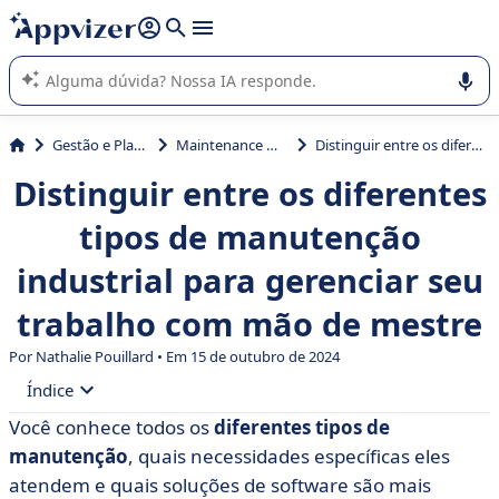
de nossa IA (várias linhas com
shift + enter
).
A IA do Appvizer o orienta no uso ou na seleção de software
SaaS para sua empresa.
Gestão e Planejamento
Maintenance Management
Distinguir entre os diferentes tipos de manutenção industrial para gerenciar seu trabalho com mão de mestre
Distinguir entre os diferentes
tipos de manutenção
industrial para gerenciar seu
trabalho com mão de mestre
Por Nathalie Pouillard • Em 15 de outubro de 2024
Índice
Você conhece todos os
diferentes tipos de
• 1. Manutenção preventiva
manutenção
, quais necessidades específicas eles
• 2. Manutenção sistemática
atendem e quais soluções de software são mais