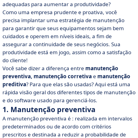
adequadas para aumentar a produtividade?
• 3. Manutenção condicional
Como uma empresa prudente e proativa, você
• 4. Manutenção corretiva
precisa implantar uma estratégia de manutenção
• 5. Manutenção paliativa
para garantir que seus equipamentos sejam bem
• 6. Manutenção corretiva
cuidados e operem em níveis ideais, a fim de
• 7. Manutenção preditiva
assegurar a continuidade de seus negócios. Sua
produtividade está em jogo, assim como a satisfação
• Soluções de gerenciamento de manutenção
do cliente!
• Qual é o próximo passo?
Você sabe dizer a diferença entre
manutenção
preventiva, manutenção corretiva
e
manutenção
preditiva
? Para que elas são usadas? Aqui está uma
rápida visão geral dos diferentes tipos de manutenção
e do software usado para gerenciá-los.
1. Manutenção preventiva
A manutenção preventiva é : realizada em intervalos
predeterminados ou de acordo com critérios
prescritos e destinada a reduzir a probabilidade de