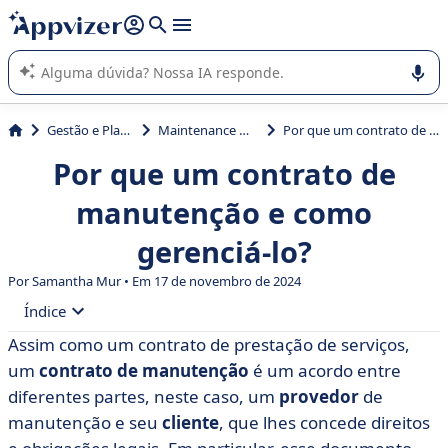
de nossa IA (várias linhas com
shift + enter
).
A IA do Appvizer o orienta no uso ou na seleção de software
SaaS para sua empresa.
Gestão e Planejamento
Maintenance Management
Por que um contrato de manutenção e como gerenciá-lo?
Por que um contrato de
manutenção e como
gerenciá-lo?
Por Samantha Mur • Em 17 de novembro de 2024
Índice
Assim como um contrato de prestação de serviços,
• O contrato de manutenção: definições e funções
um
contrato de manutenção
é um acordo entre
• Quais são os diferentes tipos de contrato de
diferentes partes, neste caso, um
provedor
de
manutenção?
manutenção e seu
cliente
, que lhes concede direitos