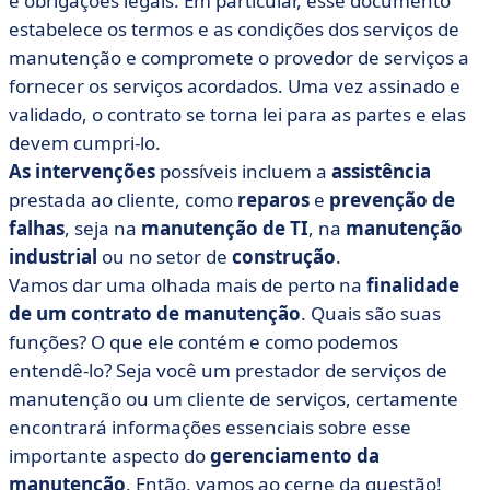
e obrigações legais. Em particular, esse documento
• O que você precisa saber sobre contratos de
manutenção
estabelece os termos e as condições dos serviços de
manutenção e compromete o provedor de serviços a
• Facilite o gerenciamento de seus contratos de
fornecer os serviços acordados. Uma vez assinado e
manutenção
validado, o contrato se torna lei para as partes e elas
• Dicas finais
devem cumpri-lo.
As intervenções
possíveis incluem a
assistência
prestada ao cliente, como
reparos
e
prevenção de
falhas
, seja na
manutenção de TI
, na
manutenção
industrial
ou no setor de
construção
.
Vamos dar uma olhada mais de perto na
finalidade
de um contrato de manutenção
. Quais são suas
funções? O que ele contém e como podemos
entendê-lo? Seja você um prestador de serviços de
manutenção ou um cliente de serviços, certamente
encontrará informações essenciais sobre esse
importante aspecto do
gerenciamento da
manutenção
. Então, vamos ao cerne da questão!