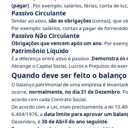
(pagar)
. Por exemplo, salários, férias, conta de l
Passivo Circulante
Similar ao ativo,
são as obrigações
(contas), que v
Por exemplo: salários, contas a pagar de fornecedo
Passivo Não Circulante
Obrigações que vencem após um ano
. Por exemp
Patrimônio Líquido
É a diferença entre ativo e passivo.
Demonstra os r
Abrange o Capital Social, Lucros e Prejuízos do exerc
Quando deve ser feito o balanço
O balanço patrimonial de uma empresa é levantad
ocorre,
normalmente, no dia 31 de Dezembro
. P
acordo com cada Contrato Social.
De acordo com a Lei, mais precisamente a lei 10.406/
6.404/1976, a
data limite para aprovar um balan
Dezembro, é
30 de Abril do ano seguinte
.