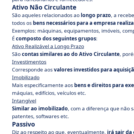
Ativo Não Circulante
São aqueles relacionados ao
longo prazo
, a receb
todos os
bens necessários para a empresa realiza
Exemplos: máquinas, equipamentos, imóveis, compu
É
composto dos seguintes grupos
:
Ativo Realizável a Longo Prazo
São
contas similares ao do Ativo Circulante
, por
Investimentos
Corresponde aos
valores investidos para aquisiç
Imobilizado
Mais especificamente aos
bens e direitos para ex
máquias, edifícios, veículos etc.
Intangível
Similar ao imobilizado
, com a diferença que não sã
patentes, softwares etc.
Passivo
Diz ao respeito ao que, eventualmente,
irá sair d