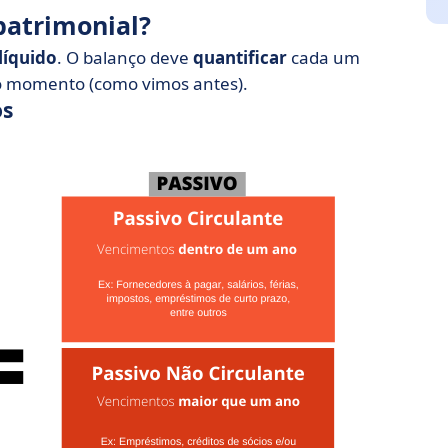
patrimonial?
líquido
. O balanço deve
quantificar
cada um
o momento (como vimos antes).
os