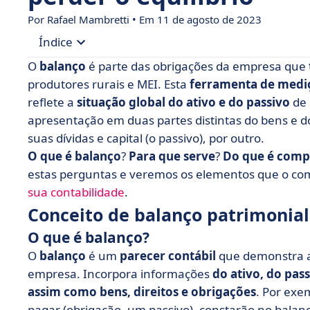
Por Rafael Mambretti • Em 11 de agosto de 2023
Índice
O
balanço
é parte das obrigações da empresa que
• Conceito de balanço patrimonial
produtores rurais e MEI. Esta
ferramenta de medi
reflete a
situação global do ativo e do passivo
de 
• Do que é composto um balanço patrimonial?
apresentação em duas partes distintas do bens e dos
• Quando deve ser feito o balanço patrimonial?
suas dívidas e capital (o passivo), por outro.
• Como fazer um balanço patrimonial?
O que é balanço
?
Para que serve
?
Do que é comp
estas perguntas e veremos os elementos que o c
• Softwares para elaborar balanço patrimonial
sua contabilidade
.
• Conclusão
Conceito de balanço patrimonial
O que é balanço?
O
balanço
é um
parecer contábil
que demonstra 
empresa. Incorpora informações
do ativo, do pas
assim como bens, direitos e obrigações
. Por exe
pagar (obrigação, um passivo), constarão no balan