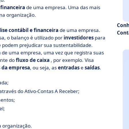
 financeira
de uma empresa. Uma das mais
a organização.
Conh
ise contábil e financeira
de uma empresa.
Cont
, o balanço é utilizado por
investidores
para
e podem prejudicar sua sustentabilidade.
a
de uma empresa, uma vez que registra suas
ente do
fluxo de caixa
, por exemplo. Visa
as da empresa
, ou seja, as
entradas
e
saídas
.
ada;
 através do Ativo-Contas A Receber;
mentos;
el;
a organização.