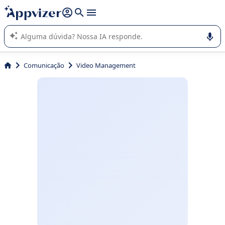
de nossa IA (várias linhas com
shift + enter
).
A IA do Appvizer o orienta no uso ou na seleção de software
SaaS para sua empresa.
Comunicação
Video Management