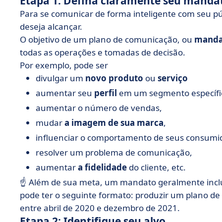
Etapa 1: Defina claramente seu manda
Para se comunicar de forma inteligente com seu púb
deseja alcançar.
O objetivo de um plano de comunicação, ou
manda
todas as operações e tomadas de decisão.
Por exemplo, pode ser
divulgar um
novo produto
ou
serviço
aumentar seu
perfil
em um segmento específi
aumentar o número de vendas,
mudar
a imagem de sua marca
,
influenciar o comportamento de seus consumi
resolver um problema de comunicação,
aumentar
a fidelidade
do cliente, etc.
☝️ Além de sua meta, um mandato geralmente inc
pode ter o seguinte formato: produzir um plano d
entre abril de 2020 e dezembro de 2021.
Etapa 2: Identifique seu alvo