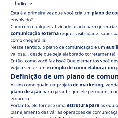
Índice
Esta é a primeira vez que você cria um
plano de c
• Definição de um plano de comunicação
envolvido?
Como em qualquer atividade usada para gerenciar
• Por que elaborar um plano de comunicação?
comunicação externa
requer visibilidade: saber p
• Um exemplo concreto de um método de 9 etap
como chegará lá.
• Não há plano de comunicação... sem um plan
Nesse sentido, o plano de comunicação é um
auxíl
valiosa... desde que seja elaborado corretamente!
Então, como você faz isso? Que elementos você dev
Veja a seguir um
exemplo de como elaborar um 
Definição de um plano de comu
Assim como qualquer projeto
de marketing
, vend
plano de ação
para garantir que ele permaneça no 
empresa.
Portanto, ele fornece uma
estrutura para
as equip
planejamento das várias operações de comunicaçã