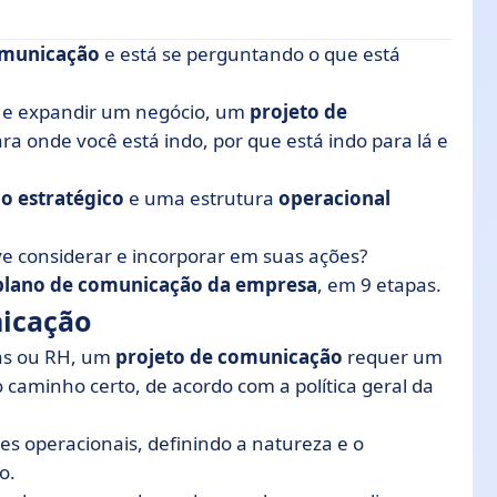
omunicação
e está se perguntando o que está
 e expandir um negócio, um
projeto de
ara onde você está indo, por que está indo para lá e
as para produzir um plano de comunicação
o de comunicação interna
io estratégico
e uma estrutura
operacional
e considerar e incorporar em suas ações?
plano de comunicação da empresa
, em 9 etapas.
nicação
as ou RH, um
projeto de comunicação
requer um
caminho certo, de acordo com a política geral da
es operacionais, definindo a natureza e o
o.