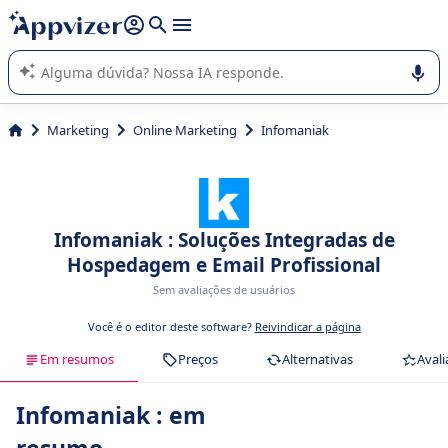
de nossa IA (várias linhas com
shift + enter
).
A IA do Appvizer o orienta no uso ou na seleção de software
SaaS para sua empresa.
Marketing
Online Marketing
Infomaniak
Infomaniak : Soluções Integradas de
Hospedagem e Email Profissional
Sem avaliações de usuários
Você é o editor deste software?
Reivindicar a página
Em resumos
Preços
Alternativas
Avali
Infomaniak : em