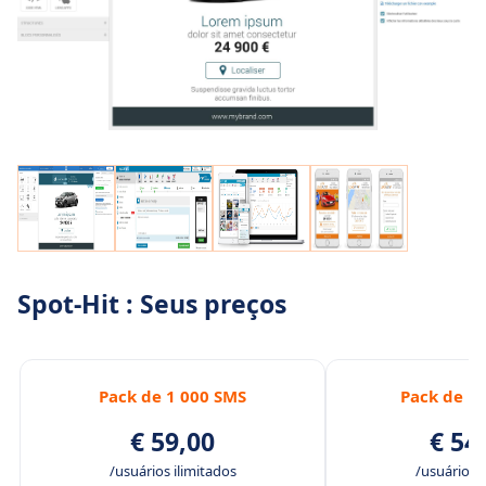
Spot-Hit : Seus preços
Pack de 1 000 SMS
Pack de 1
€ 59,00
€ 54
/usuários ilimitados
/usuários i