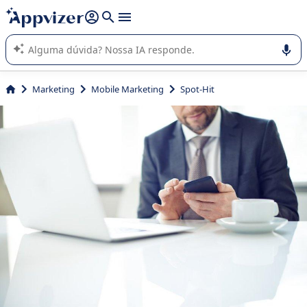
de nossa IA (várias linhas com
shift + enter
).
A IA do Appvizer o orienta no uso ou na seleção de software
SaaS para sua empresa.
Marketing
Mobile Marketing
Spot-Hit