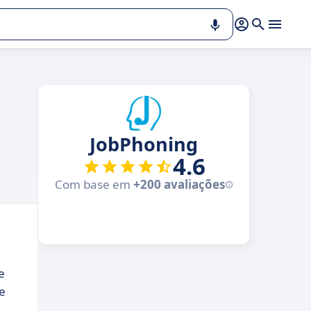
JobPhoning
4.6
Com base em
+200 avaliações
e
e