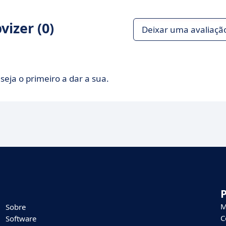
izer (0)
Deixar uma avaliaçã
seja o primeiro a dar a sua.
M
Sobre
C
Software