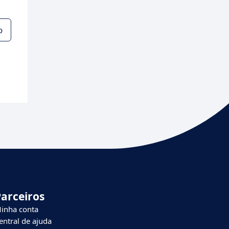
o
Parceiros
inha conta
entral de ajuda