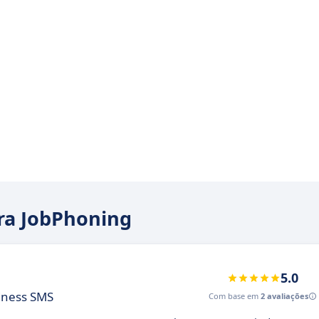
ara JobPhoning
5.0
iness SMS
Com base em
2 avaliações