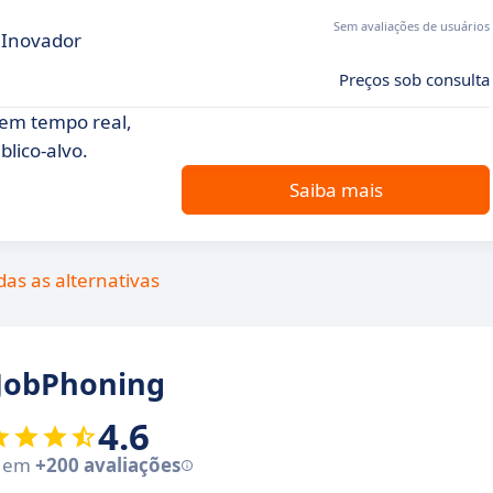
Sem avaliações de usuários
 Inovador
Preços sob consulta
 em tempo real,
lico-alvo.
Saiba mais
das as alternativas
 JobPhoning
4.6
e em
+200 avaliações