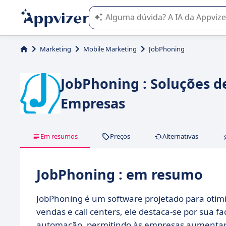
A IA do Appvizer o orienta no uso o
Marketing
Mobile Marketing
JobPhoning
JobPhoning : Soluções 
Empresas
Em resumos
Preços
Alternativas
JobPhoning : em resumo
JobPhoning é um software projetado para otimi
vendas e call centers, ele destaca-se por sua f
automação, permitindo às empresas aumentar a