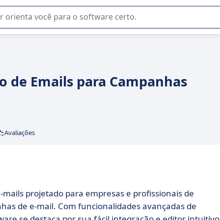
u na seleção de software SaaS para sua empresa.
o de Emails para Campanhas
Avaliações
mails projetado para empresas e profissionais de
as de e-mail. Com funcionalidades avançadas de
e se destaca por sua fácil integração e editor intuitivo