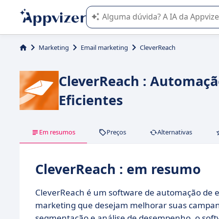
A IA do Appvizer o orienta no uso o
Marketing
Email marketing
CleverReach
CleverReach : Automaçã
Eficientes
Em resumos
Preços
Alternativas
CleverReach : em resumo
CleverReach é um software de automação de e-
marketing que desejam melhorar suas campanh
segmentação e análise de desempenho, o softwar