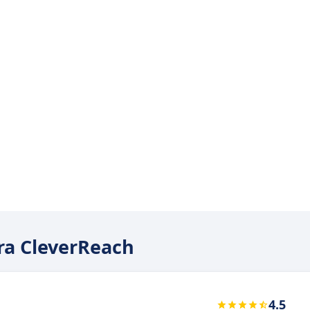
ara CleverReach
4.5