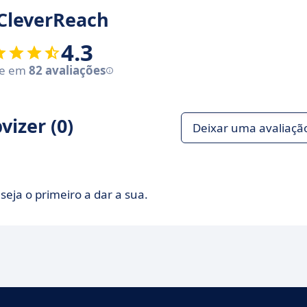
 CleverReach
4.3
se em
82 avaliações
izer (0)
Deixar uma avaliaçã
seja o primeiro a dar a sua.