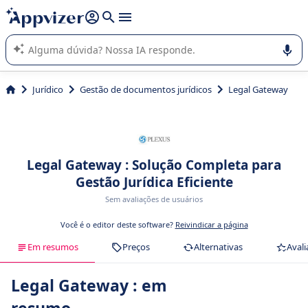
de nossa IA (várias linhas com
shift + enter
).
A IA do Appvizer o orienta no uso ou na seleção de software
SaaS para sua empresa.
Jurídico
Gestão de documentos jurídicos
Legal Gateway
Legal Gateway : Solução Completa para
Gestão Jurídica Eficiente
Sem avaliações de usuários
Você é o editor deste software?
Reivindicar a página
Em resumos
Preços
Alternativas
Avali
Legal Gateway : em