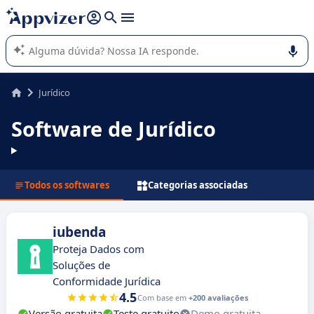
de nossa IA (várias linhas com
shift + enter
).
A IA do Appvizer o orienta no uso ou na seleção de software
SaaS para sua empresa.
Jurídico
Software de Jurídico
Todos os softwares
Categorias associadas
iubenda
Proteja Dados com
Soluções de
Conformidade Jurídica
4.5
Com base em
+200 avaliações
Versão gratuita
Teste gratuito
Demo gratuita