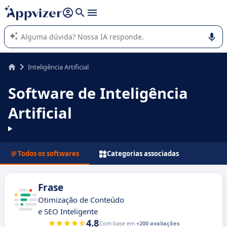
de nossa IA (várias linhas com
shift + enter
).
A IA do Appvizer o orienta no uso ou na seleção de software
SaaS para sua empresa.
Inteligência Artificial
Software de Inteligência
Artificial
Todos os softwares
Categorias associadas
Frase
Otimização de Conteúdo
e SEO Inteligente
4.8
Com base em
+200 avaliações