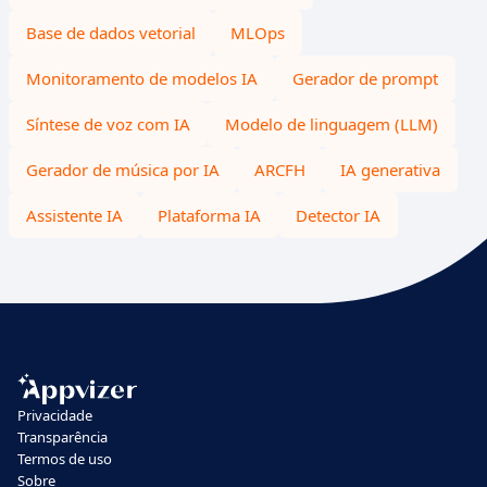
Base de dados vetorial
MLOps
Monitoramento de modelos IA
Gerador de prompt
Síntese de voz com IA
Modelo de linguagem (LLM)
Gerador de música por IA
ARCFH
IA generativa
Assistente IA
Plataforma IA
Detector IA
Privacidade
Transparência
Termos de uso
Sobre