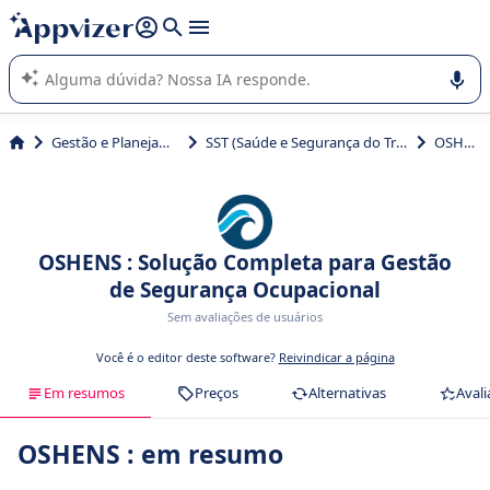
de nossa IA (várias linhas com
shift + enter
).
A IA do Appvizer o orienta no uso ou na seleção de software
SaaS para sua empresa.
Gestão e Planejamento
SST (Saúde e Segurança do Trabalho)
OSHENS
OSHENS : Solução Completa para Gestão
de Segurança Ocupacional
Sem avaliações de usuários
Você é o editor deste software?
Reivindicar a página
Em resumos
Preços
Alternativas
Avali
OSHENS : em resumo