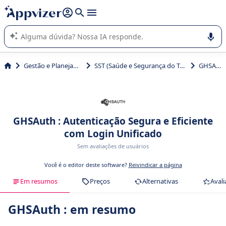
de nossa IA (várias linhas com
shift + enter
).
A IA do Appvizer o orienta no uso ou na seleção de software
SaaS para sua empresa.
Gestão e Planejamento
SST (Saúde e Segurança do Trabalho)
GHSAuth
GHSAuth : Autenticação Segura e Eficiente
com Login Unificado
Sem avaliações de usuários
Você é o editor deste software?
Reivindicar a página
Em resumos
Preços
Alternativas
Avali
GHSAuth : em resumo