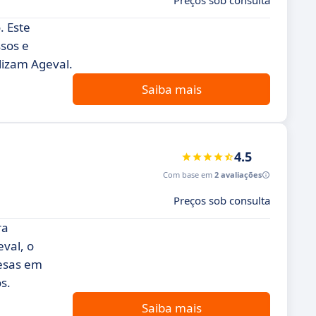
Preços sob consulta
 Este
sos e
lizam Ageval.
Saiba mais
4.5
Com base em
2 avaliações
Preços sob consulta
ra
val, o
resas em
s.
Saiba mais