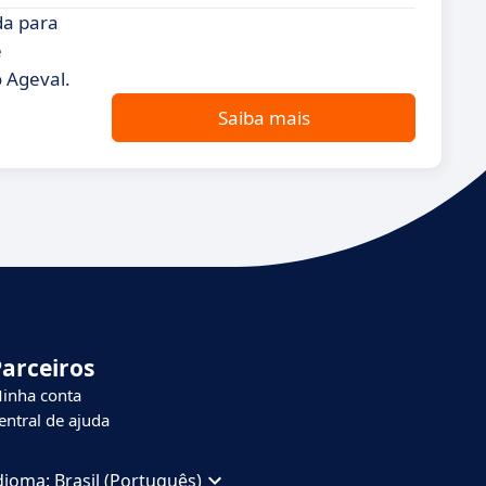
da para
e
 Ageval.
Saiba mais
Parceiros
inha conta
entral de ajuda
dioma:
Brasil (Português)