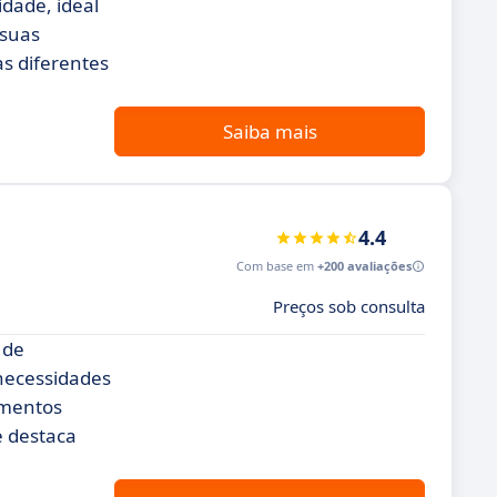
dade, ideal
 suas
as diferentes
Saiba mais
4.4
Com base em
+200 avaliações
Preços sob consulta
 de
 necessidades
amentos
e destaca