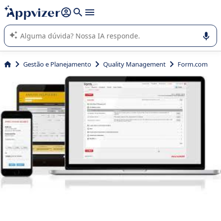
de nossa IA (várias linhas com
shift + enter
).
A IA do Appvizer o orienta no uso ou na seleção de software
SaaS para sua empresa.
Gestão e Planejamento
Quality Management
Form.com