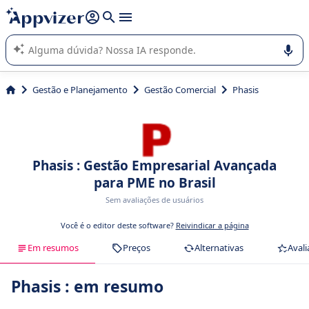
de nossa IA (várias linhas com
shift + enter
).
A IA do Appvizer o orienta no uso ou na seleção de software
SaaS para sua empresa.
Gestão e Planejamento
Gestão Comercial
Phasis
Phasis : Gestão Empresarial Avançada
para PME no Brasil
Sem avaliações de usuários
Você é o editor deste software?
Reivindicar a página
Em resumos
Preços
Alternativas
Avali
Phasis : em resumo