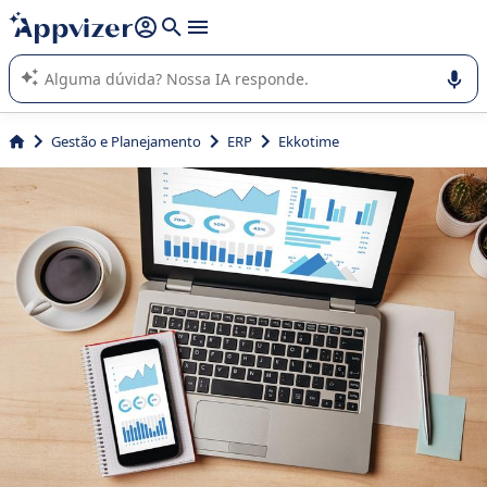
de nossa IA (várias linhas com
shift + enter
).
A IA do Appvizer o orienta no uso ou na seleção de software
SaaS para sua empresa.
Gestão e Planejamento
ERP
Ekkotime