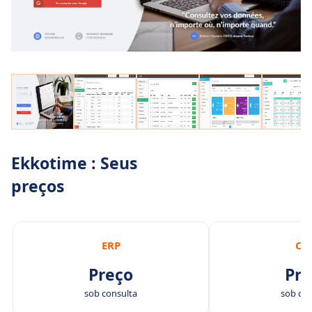
Ekkotime : Seus
preços
ERP
CR
Preço
Pre
sob consulta
sob con